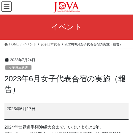
コ
ナ
ン
ビ
テ
ゲ
ン
ー
イベント
ツ
シ
へ
ョ
ス
ン
HOME
イベント
女子日本代表
2023年6月女子代表合宿の実施（報告）
キ
に
ッ
移
プ
動
2023年7月24日
女子日本代表
2023年6月女子代表合宿の実施（報
告）
2023
2023年6月17日
年
6
月
2024年世界選手権沖縄大会まで、いよいよあと1年。
女