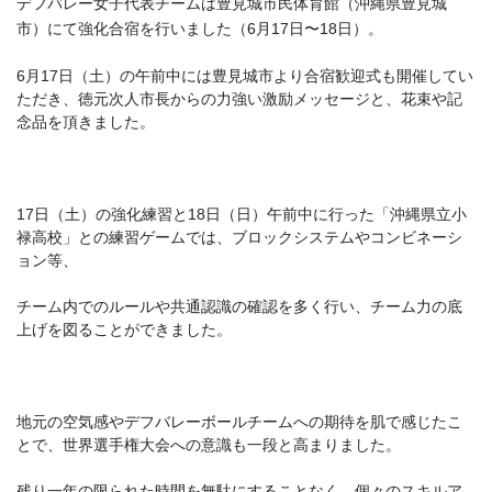
デフバレー女子代表チーム
は豊見城市民体育館（沖縄県豊見城
子
市）にて強化合宿を行いました（6月17日〜18日）。
代
表
6
月
17
日（土）
の午前中には豊見城市より合宿歓迎式も開催してい
合
ただき、徳元次人市長からの力強い激励メッセージと、花束や記
宿
念品を頂きました。
の
実
施
（報
17日（土）の強化練習と18日（日）午前中に行った「沖縄県立小
告）
禄高校」との練習ゲームでは、
ブロックシステムやコンビネーシ
ョン
等、
チーム内でのルールや共通認識の確認を多く行
い、チーム力の底
上げを図ることができました。
地元の空気感やデフバレーボールチームへの期待を肌で感じたこ
とで、世界選手権大会への意識も一段と高まりました。
残り一年の限られた時間を無駄にすることなく、個々のスキルア