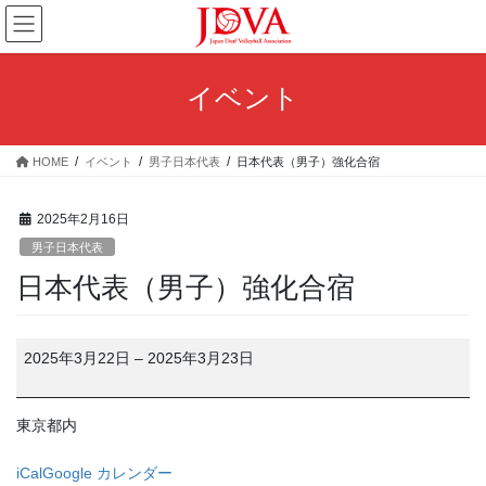
コ
ナ
ン
ビ
テ
ゲ
ン
ー
イベント
ツ
シ
へ
ョ
ス
ン
HOME
イベント
男子日本代表
日本代表（男子）強化合宿
キ
に
ッ
移
プ
動
2025年2月16日
男子日本代表
日本代表（男子）強化合宿
日
2025年3月22日
–
2025年3月23日
本
代
表
東京都内
（男
子）
iCal
Google カレンダー
強