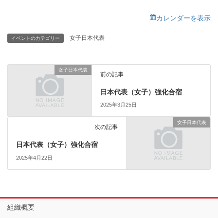
化
カレンダーを表示
合
宿
女子日本代表
イベントのカテゴリー
女子日本代表
前の記事
日本代表（女子）強化合宿
2025年3月25日
女子日本代表
次の記事
日本代表（女子）強化合宿
2025年4月22日
組織概要