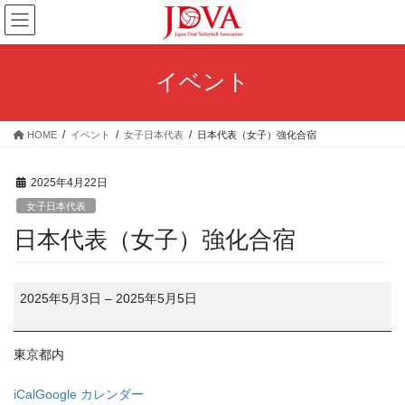
コ
ナ
ン
ビ
テ
ゲ
ン
ー
イベント
ツ
シ
へ
ョ
ス
ン
HOME
イベント
女子日本代表
日本代表（女子）強化合宿
キ
に
ッ
移
プ
動
2025年4月22日
女子日本代表
日本代表（女子）強化合宿
日
2025年5月3日
–
2025年5月5日
本
代
表
東京都内
（女
子）
iCal
Google カレンダー
強