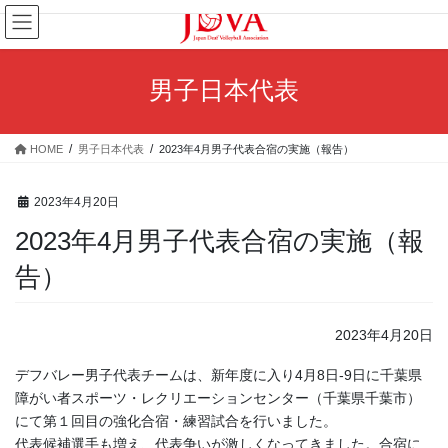
コ
ナ
ン
ビ
テ
ゲ
ン
ー
男子日本代表
ツ
シ
へ
ョ
ス
ン
HOME
男子日本代表
2023年4月男子代表合宿の実施（報告）
キ
に
ッ
移
プ
動
2023年4月20日
2023年4月男子代表合宿の実施（報
告）
2023年4月20日
デフバレー男子代表チームは、新年度に入り4月8日-9日に千葉県
障がい者スポーツ・レクリエーションセンター（千葉県千葉市）
にて第１回目の強化合宿・練習試合を行いました。
代表候補選手も増え、代表争いが激しくなってきました。合宿に