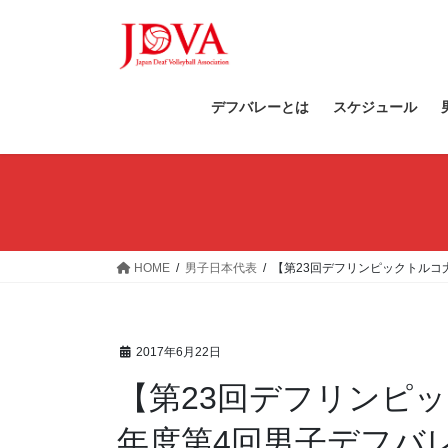
コ
ナ
ン
ビ
テ
ゲ
ン
ー
ツ
シ
デフバレーとは
スケジュール
へ
ョ
ス
ン
キ
に
ッ
移
プ
動
HOME
男子日本代表
【第23回デフリンピックトルコ大
2017年6月22日
【第23回デフリンピック
年度第4回男子デフバ