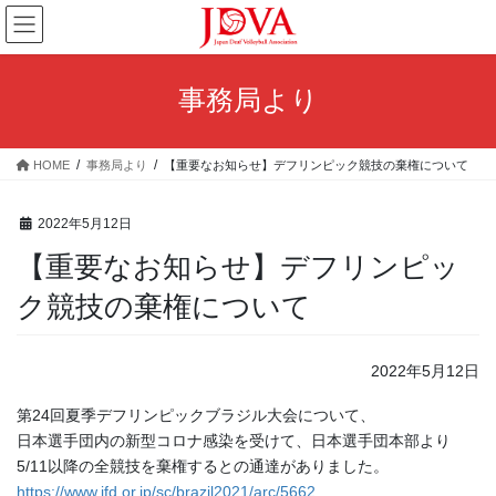
コ
ナ
ン
ビ
テ
ゲ
ン
ー
事務局より
ツ
シ
へ
ョ
ス
ン
HOME
事務局より
【重要なお知らせ】デフリンピック競技の棄権について
キ
に
ッ
移
プ
動
2022年5月12日
【重要なお知らせ】デフリンピッ
ク競技の棄権について
2022年5月12日
第24回夏季デフリンピックブラジル大会について、
日本選手団内の新型コロナ感染を受けて、日本選手団本部より
5/11以降の全競技を棄権するとの通達がありました。
https://www.jfd.or.jp/sc/brazil2021/arc/5662