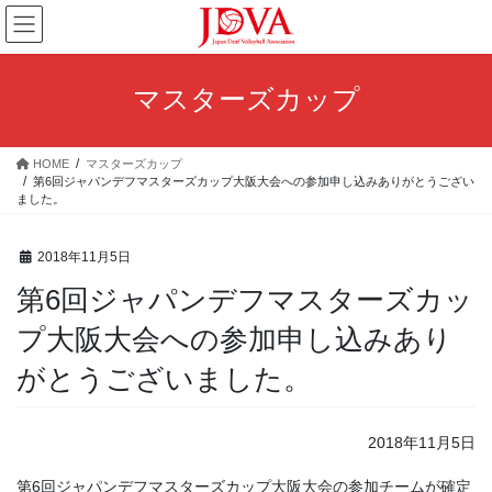
コ
ナ
ン
ビ
テ
ゲ
ン
ー
マスターズカップ
ツ
シ
へ
ョ
ス
ン
HOME
マスターズカップ
キ
に
第6回ジャパンデフマスターズカップ大阪大会への参加申し込みありがとうござい
ッ
移
ました。
プ
動
2018年11月5日
第6回ジャパンデフマスターズカッ
プ大阪大会への参加申し込みあり
がとうございました。
2018年11月5日
第6回ジャパンデフマスターズカップ大阪大会の参加チームが確定