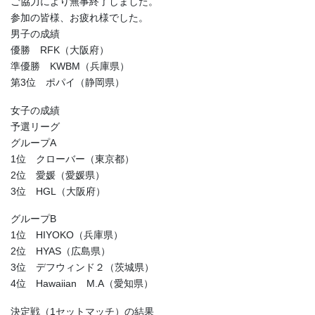
ご協力により無事終了しました。
参加の皆様、お疲れ様でした。
男子の成績
優勝 RFK（大阪府）
準優勝 KWBM（兵庫県）
第3位 ポパイ（静岡県）
女子の成績
予選リーグ
グループA
1位 クローバー（東京都）
2位 愛媛（愛媛県）
3位 HGL（大阪府）
グループB
1位 HIYOKO（兵庫県）
2位 HYAS（広島県）
3位 デフウィンド２（茨城県）
4位 Hawaiian M.A（愛知県）
決定戦（1セットマッチ）の結果