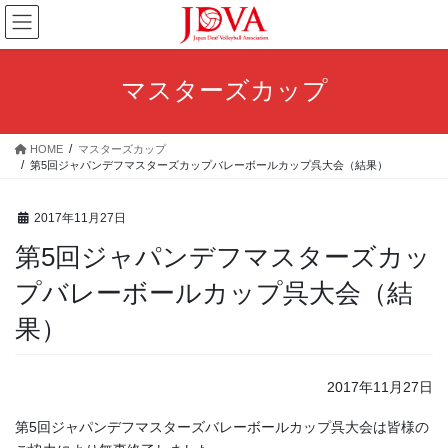
コ
ナ
ン
ビ
テ
ゲ
ン
ー
マスターズカップ
ツ
シ
へ
ョ
ス
ン
HOME
マスターズカップ
キ
に
第5回ジャパンデフマスターズカップバレーボールカップ呉大会（結果）
ッ
移
プ
動
2017年11月27日
第5回ジャパンデフマスターズカッ
プバレーボールカップ呉大会（結
果）
2017年11月27日
第5回ジャパンデフマスターズバレーボールカップ呉大会は皆様の